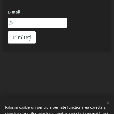
E-mail
Trimiteți
Contact
:
Email:
comenzi@eurosip.ro
Folosim cookie-uri pentru a permite funcționarea corectă și
0767034522
Telefon/WhatsApp
sigură a site-urilor noastre și pentru a vă oferi cea mai bună