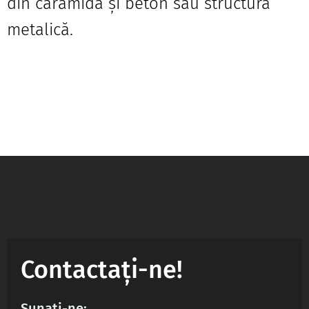
din cărămidă și beton sau structura
metalică.
Contactați-ne!
Sunați-ne: