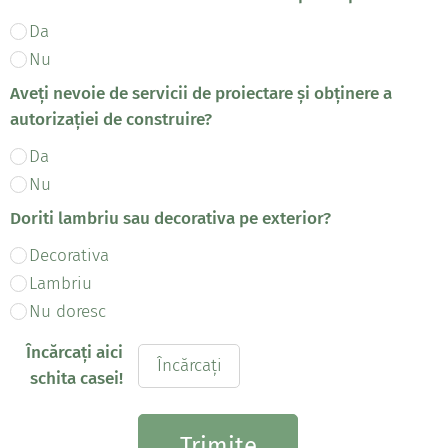
Da
Nu
Aveți nevoie de servicii de proiectare și obținere a
autorizației de construire?
Da
Nu
Doriti lambriu sau decorativa pe exterior?
Decorativa
Lambriu
Nu doresc
Încărcați aici
Încărcați
schita casei!
Trimite