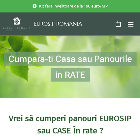
Kit fara invelitoare de la 190 euro/MP
EUROSIP ROMANIA
ROMANIA
Cumpara-ti Casa sau Panourile
in RATE
Vrei să cumperi panouri EUROSIP
sau CASE În rate ?