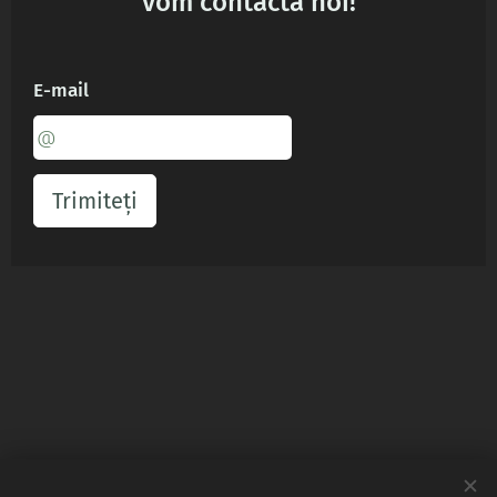
vom contacta noi!
E-mail
Trimiteți
Contact
: