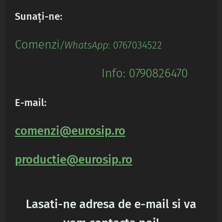
Sunați-ne:
Comenz
i
/WhatsApp
: 0767034522
Info: 0790826470
E-mail:
comenzi@eurosip.ro
productie@eurosip.ro
Lasati-ne adresa de e-mail si va