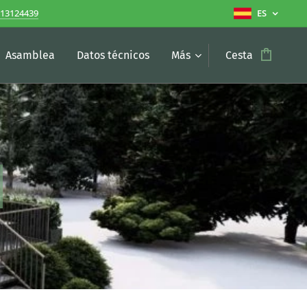
13124439
ES
Asamblea
Datos técnicos
Más
Cesta