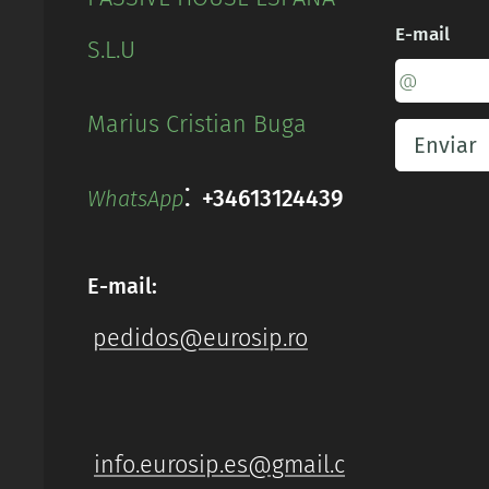
E-mail
S.L.U
Marius Cristian Buga
Enviar
:
+34613124439
WhatsApp
E-mail:
pedidos@eurosip.ro
info.eurosip.es@gmail.c