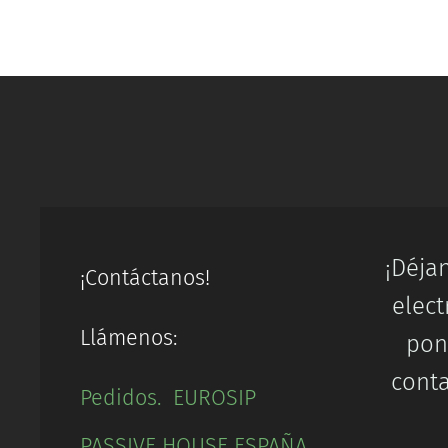
¡Déja
¡Contáctanos!
elect
Llámenos:
pon
conta
Pedidos. EUROSIP
PASSIVE HOUSE ESPAÑA