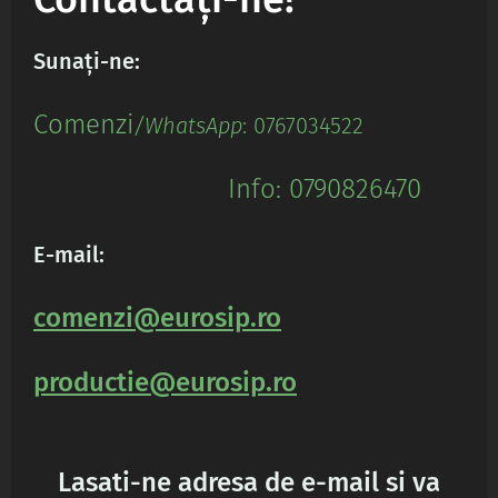
Sunați-ne:
Comenz
i
/WhatsApp
: 0767034522
Info: 0790826470
E-mail:
comenzi@eurosip.ro
productie@eurosip.ro
Lasati-ne adresa de e-mail si va