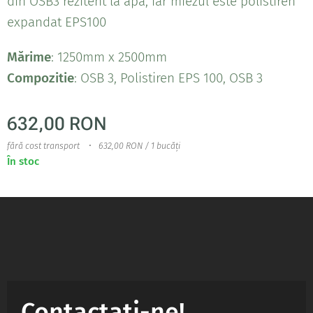
din OSB3 rezitent la apa, iar miezul este polistiren
expandat EPS100
Mărime
: 1250mm x 2500mm
Compozitie
: OSB 3, Polistiren EPS 100, OSB 3
632,00
RON
fără cost transport
632,00 RON / 1 bucăți
În stoc
Contactați-ne!