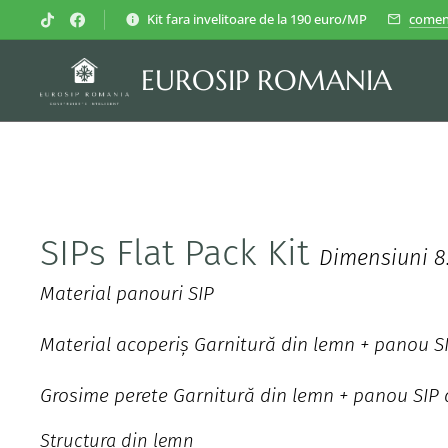
Kit fara invelitoare de la 190 euro/MP
comen
EUROSIP ROMANIA
ROMANIA
SIPs Flat Pack Kit
Dimensiuni 8
Material panouri SIP
Material acoperiș Garnitură din lemn + panou 
Grosime perete Garnitură din lemn + panou SIP
Structura din lemn