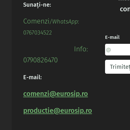
Sunați-ne:
con
Comenz
i
/WhatsApp
:
0767034522
E-mail
Info:
0790826470
Trimiteț
E-mail:
comenzi@eurosip.ro
productie@eurosip.ro