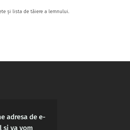
ete și lista de tăiere a lemnului.
ne adresa de e-
l si va vom