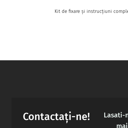
Kit de fixare și instrucțiuni compl
Contactați-ne!
Lasati-
mai