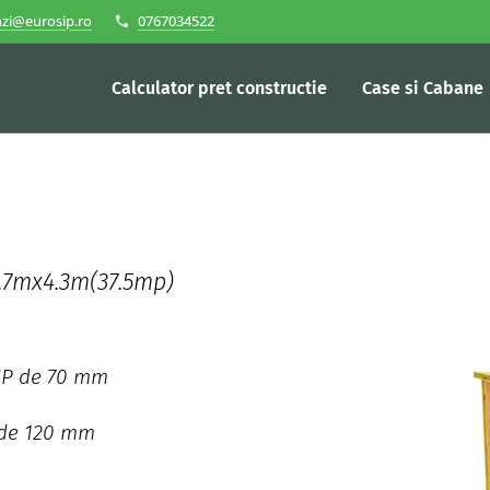
zi@eurosip.ro
0767034522
Calculator pret constructie
Case si Cabane
.7mx4.3m(37.5mp)
SIP de 70 mm
 de 120 mm