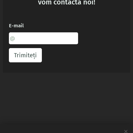
vom contacta noi!
E-mail
Trimiteți
Contact
: