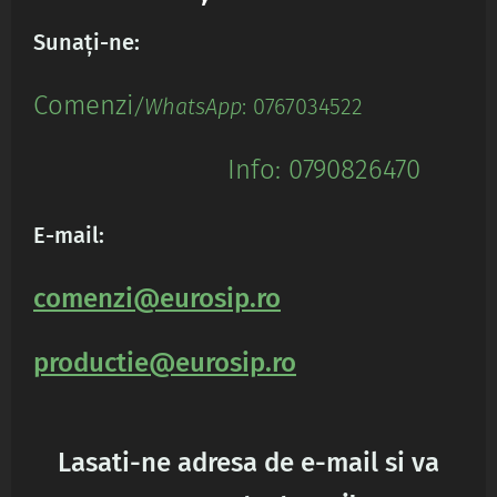
Sunați-ne:
Comenz
i
/WhatsApp
: 0767034522
Info: 0790826470
E-mail:
comenzi@eurosip.ro
productie@eurosip.ro
Lasati-ne adresa de e-mail si va