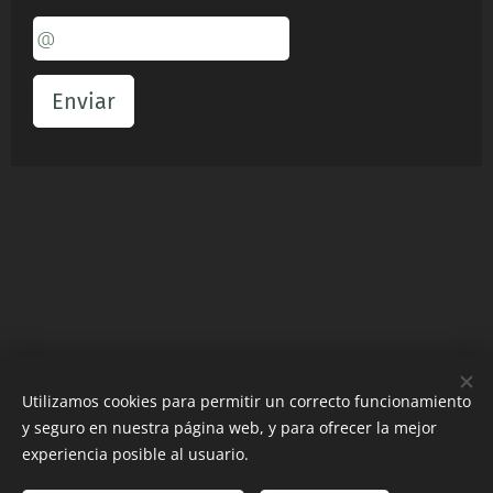
Enviar
Contact
:
Email:
pedidos@eurosip.ro
Utilizamos cookies para permitir un correcto funcionamiento
y seguro en nuestra página web, y para ofrecer la mejor
Telefon/WhatsApp
+34613124439
experiencia posible al usuario.
ANPC
Cookies